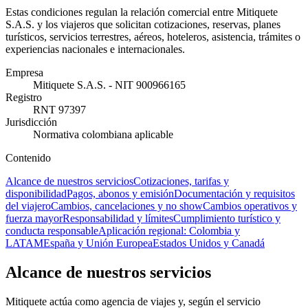
Estas condiciones regulan la relación comercial entre Mitiquete
S.A.S. y los viajeros que solicitan cotizaciones, reservas, planes
turísticos, servicios terrestres, aéreos, hoteleros, asistencia, trámites o
experiencias nacionales e internacionales.
Empresa
Mitiquete S.A.S. - NIT 900966165
Registro
RNT 97397
Jurisdicción
Normativa colombiana aplicable
Contenido
Alcance de nuestros servicios
Cotizaciones, tarifas y
disponibilidad
Pagos, abonos y emisión
Documentación y requisitos
del viajero
Cambios, cancelaciones y no show
Cambios operativos y
fuerza mayor
Responsabilidad y límites
Cumplimiento turístico y
conducta responsable
Aplicación regional: Colombia y
LATAM
España y Unión Europea
Estados Unidos y Canadá
Alcance de nuestros servicios
Mitiquete actúa como agencia de viajes y, según el servicio